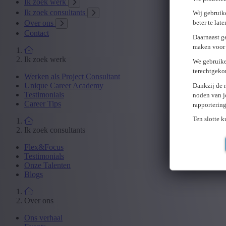
Ik zoek werk
Ik zoek consultants
Wij gebruike
Over ons
beter te lat
Contact
Daarnaast g
maken voor 
Ik zoek werk
We gebruike
terechtgeko
Werken als Project Consultant
Unique Career Academy
Dankzij de 
Testimonials
noden van j
Career Tips
rapporterin
Ten slotte 
Ik zoek consultants
Flex&Focus
Testimonials
Onze Talenten
Blogs
Over ons
Ons verhaal