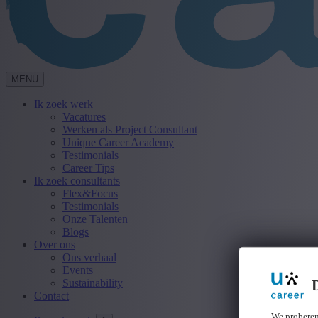
MENU
Ik zoek werk
Vacatures
Werken als Project Consultant
Unique Career Academy
Testimonials
Career Tips
Ik zoek consultants
Flex&Focus
Testimonials
Onze Talenten
Blogs
Over ons
Ons verhaal
Events
Sustainability
Contact
We proberen