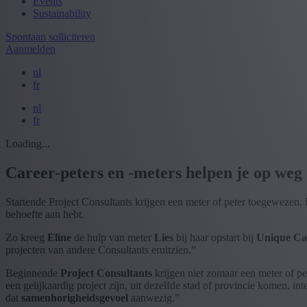
Events
Sustainability
Spontaan solliciteren
Aanmelden
nl
fr
nl
fr
Loading...
Career-peters en -meters helpen je op weg
Startende Project Consultants krijgen een meter of peter toegewezen. D
behoefte aan hebt.
Zo kreeg
Eline
de hulp van meter
Lies
bij haar opstart bij
Unique
Ca
projecten van andere Consultants eruitzien.”
Beginnende
Project Consultants
krijgen niet zomaar een meter of p
een gelijkaardig project zijn, uit dezelfde stad of provincie komen, i
dat
samenhorigheidsgevoel
aanwezig.”