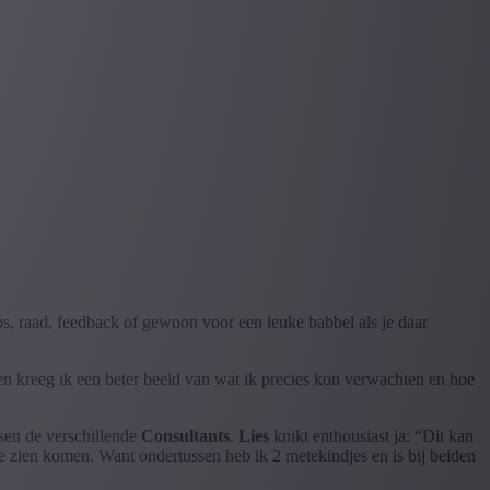
ips, raad, feedback of gewoon voor een leuke babbel als je daar
ten kreeg ik een beter beeld van wat ik precies kon verwachten en hoe
en de verschillende
Consultants
.
Lies
knikt enthousiast ja: “Dit kan
 te zien komen. Want ondertussen heb ik 2 metekindjes en is bij beiden