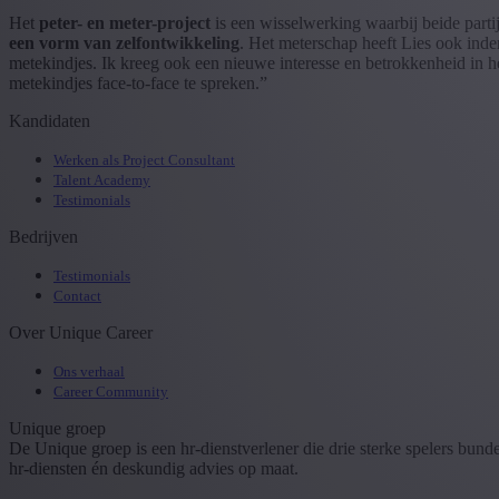
Het
peter- en meter-project
is een wisselwerking waarbij beide partij
een vorm van zelfontwikkeling
. Het meterschap heeft Lies ook inde
metekindjes. Ik kreeg ook een nieuwe interesse en betrokkenheid in h
metekindjes face-to-face te spreken.”
Kandidaten
Werken als Project Consultant
Talent Academy
Testimonials
Bedrijven
Testimonials
Contact
Over Unique Career
Ons verhaal
Career Community
Unique groep
De Unique groep is een hr-dienstverlener die drie sterke spelers bun
hr-diensten én deskundig advies op maat.