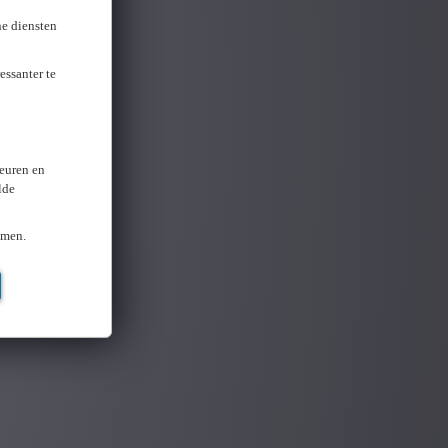
ne diensten
essanter te
keuren en
lde
omen.