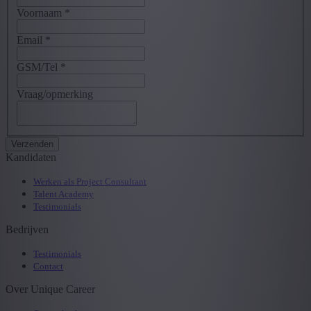
Voornaam
*
Email
*
GSM/Tel
*
Vraag/opmerking
Kandidaten
Werken als Project Consultant
Talent Academy
Testimonials
Bedrijven
Testimonials
Contact
Over Unique Career