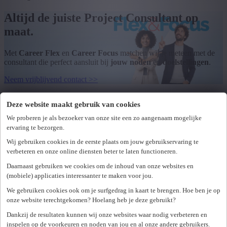
Altijd de juiste Project Consultant op
maat.
Met
Career Flex
en
Career Focus
matchen wij je meteen met de
consultant die perfect aansluit bij
jouw noden
en
doelstellingen
.
Neem vrijblijvend contact >>
CAREER FLEX
Deze website maakt gebruik van cookies
We proberen je als bezoeker van onze site een zo aangenaam mogelijke
ervaring te bezorgen.
Snel inzetbaar. Breed inzetbaar. Meteen impact.
Wij gebruiken cookies in de eerste plaats om jouw gebruikservaring te
verbeteren en onze online diensten beter te laten functioneren.
Onze Career Flex Project Consultants zijn echte allrounders.
Proactief, eager to learn en multi-inzetbaar: ze schakelen moeiteloos
Daarnaast gebruiken we cookies om de inhoud van onze websites en
tussen projecten, sectoren en teams.
(mobiele) applicaties interessanter te maken voor jou.
Ze integreren zich snel in nieuwe takenpakketten en zorgen vanaf
We gebruiken cookies ook om je surfgedrag in kaart te brengen. Hoe ben je op
dag één voor continuïteit en ondersteuning binnen jouw organisatie.
onze website terechtgekomen? Hoelang heb je deze gebruikt?
Dankzij de resultaten kunnen wij onze websites waar nodig verbeteren en
Waarom kiezen voor Career Flex?
inspelen op de voorkeuren en noden van jou en al onze andere gebruikers.