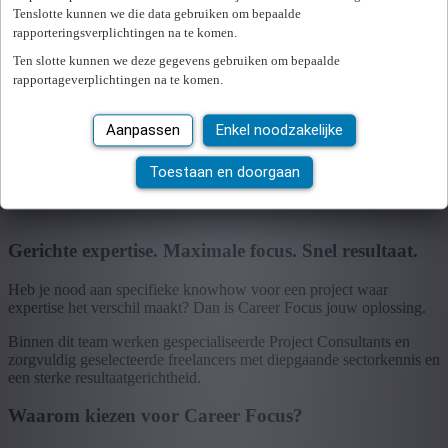
Tenslotte kunnen we die data gebruiken om bepaalde
Breed inzetbaar in office support, HR, marketing &
rapporteringsverplichtingen na te komen.
communicatie, sales & customer care, logistiek en finance
Ten slotte kunnen we deze gegevens gebruiken om bepaalde
Snelle integratie in nieuwe teams en processen
rapportageverplichtingen na te komen.
Flexibel inzetbaar voor tijdelijke ondersteuning of projectwerk
Aanpassen
Enkel noodzakelijke
Hoogopgeleid, meertalig en onmiddellijk operationeel
Toestaan en doorgaan
CAREER FOCUS
Gerichte expertise. Maximale focus. Snel resultaat.
Heb je nood aan specifieke knowhow voor een project waar
expertise het verschil maakt? Dan is Career Focus jouw oplossing.
Binnen dit team werken gespecialiseerde Project Consultants en
zorgvuldig geselecteerde freelancers met diepgaande sectorkennis en
een sterke resultaatgerichtheid.
Waarom kiezen voor Career Focus?