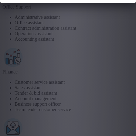
Office Support
Administrative assistant
Office assistant
Contract administration assistant
Operations assistant
Accounting assistant
Finance
Customer service assistant
Sales assistant
Tender & bid assistant
Account management
Business support officer
Team leader customer service