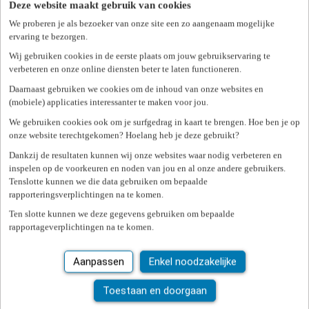
Deze website maakt gebruik van cookies
onderneming zijn echter de professionals die u tewerkstelt.
Afhankelijk van uw specifieke behoeften, stelt Unique Career u de
We proberen je als bezoeker van onze site een zo aangenaam mogelijke
juiste Project Consultants voor. Bent u benieuwd naar wat andere
ervaring te bezorgen.
bedrijven vertellen over de samenwerking met Unique Career?
Wij gebruiken cookies in de eerste plaats om jouw gebruikservaring te
Ontdek de testimonials
verbeteren en onze online diensten beter te laten functioneren.
Daarnaast gebruiken we cookies om de inhoud van onze websites en
Projecten in verschillende domeinen
(mobiele) applicaties interessanter te maken voor jou.
We gebruiken cookies ook om je surfgedrag in kaart te brengen. Hoe ben je op
onze website terechtgekomen? Hoelang heb je deze gebruikt?
Dankzij de resultaten kunnen wij onze websites waar nodig verbeteren en
inspelen op de voorkeuren en noden van jou en al onze andere gebruikers.
HR
Tenslotte kunnen we die data gebruiken om bepaalde
rapporteringsverplichtingen na te komen.
HR assistant
HR administration officer
Ten slotte kunnen we deze gegevens gebruiken om bepaalde
Junior & Senior Recruiter
rapportageverplichtingen na te komen.
Payroll officer
HR Manager
Aanpassen
Enkel noodzakelijke
Toestaan en doorgaan