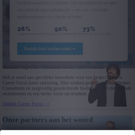
bedrijfsverantwoordelijken. De resultaten tonen een
Snel inzetbaar. Breed inzetbaar. Meteen impact.
opvallende perceptiekloof — en vier concrete
Onze Career Flex Project Consultants zijn echte allrounders.
aanbevelingen om die te dichten.
Proactief, eager to learn en multi-inzetbaar: ze schakelen vlot tussen
projecten, sectoren en teams. Zo win jij kostbare tijd en continuïteit
26%
50%
73%
voor je organisatie.
uitgesproken ambitieus
kiest werksfeer #1
ziet AI als cruciaal
Ontdek Career FLex >>
Bekijk het onderzoek
CAREER FOCUS
Gerichte expertise. Maximale focus. Snel resultaat.
Heb je nood aan specifieke knowhow voor een project? Dan is
Career Focus jouw oplossing. Hier werken gespecialiseerde Project
Consultants en zorgvuldig geselecteerde freelancers met diepgaande
sectorkennis en een sterke focus op resultaat.
Ontdek Career Focus >>
Onze partners aan het woord
Elk bedrijf is anders georganiseerd. Het kapitaal van uw