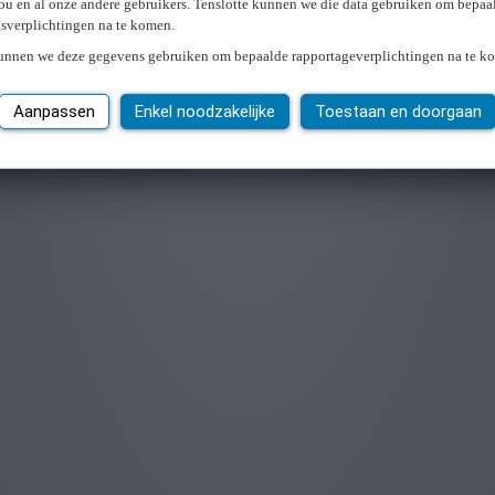
ou en al onze andere gebruikers. Tenslotte kunnen we die data gebruiken om bepaa
gsverplichtingen na te komen.
kunnen we deze gegevens gebruiken om bepaalde rapportageverplichtingen na te k
Aanpassen
Enkel noodzakelijke
Toestaan en doorgaan