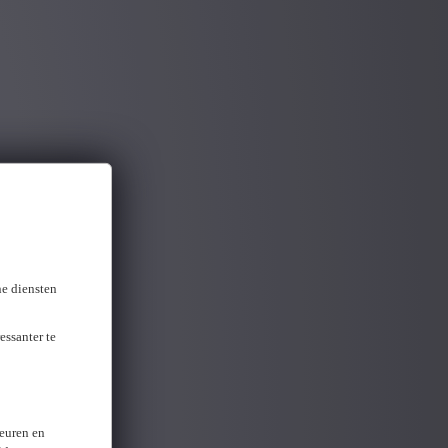
ne diensten
essanter te
keuren en