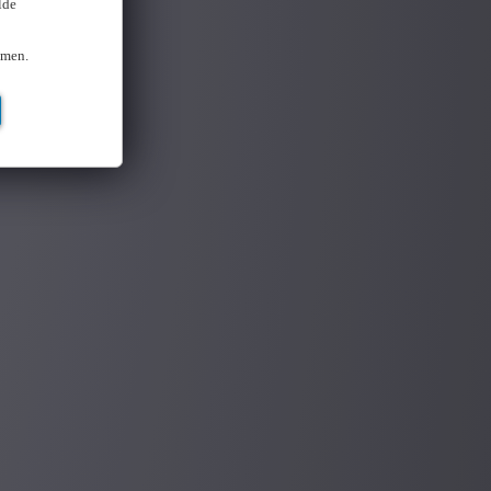
lde
omen.