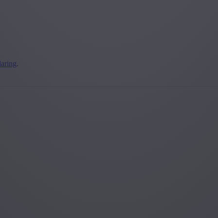
laring
.