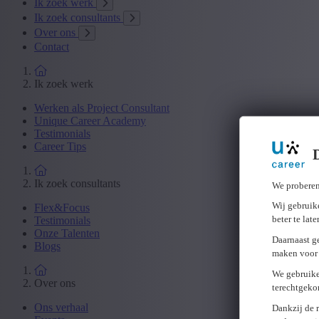
Ik zoek werk
Ik zoek consultants
Over ons
Contact
Ik zoek werk
Werken als Project Consultant
Unique Career Academy
Testimonials
Career Tips
Ik zoek consultants
We proberen
Wij gebruike
Flex&Focus
beter te lat
Testimonials
Onze Talenten
Daarnaast g
Blogs
maken voor 
We gebruike
Over ons
terechtgeko
Ons verhaal
Dankzij de 