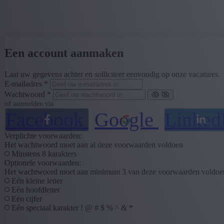
Een account aanmaken
Laat uw gegevens achter en solliciteer eenvoudig op onze vacatures.
E-mailadres *
Wachtwoord *
of aanmelden via
Facebook
Google
Linked
Verplichte voorwaarden:
Het wachtwoord moet aan al deze voorwaarden voldoen
Minstens 8 karakters
Optionele voorwaarden:
Het wachtwoord moet aan minimum 3 van deze voorwaarden voldoe
Eén kleine letter
Eén hoofdletter
Eén cijfer
Eén speciaal karakter ! @ # $ % ^ & *