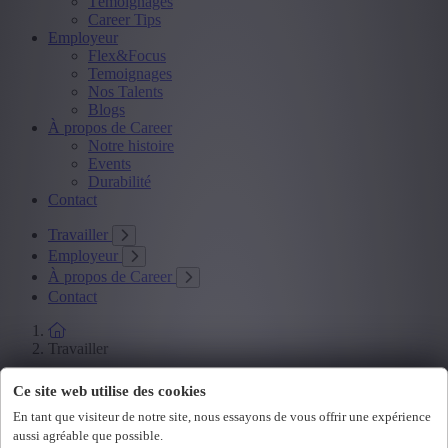
Témoignages
Career Tips
Employeur
Flex&Focus
Temoignages
Nos Talents
Blogs
À propos de Career
Notre histoire
Events
Durabilité
Contact
Travailler
Employeur
À propos de Career
Contact
Travailler
Travailler comme Project Consultant
Ce site web utilise des cookies
Unique Career Academy
En tant que visiteur de notre site, nous essayons de vous offrir une expérience
Témoignages
Career Tips
aussi agréable que possible.