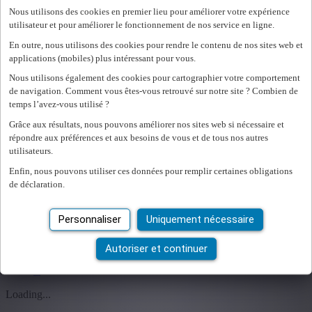
Nous utilisons des cookies en premier lieu pour améliorer votre expérience
utilisateur et pour améliorer le fonctionnement de nos service en ligne.
Employeur
En outre, nous utilisons des cookies pour rendre le contenu de nos sites web et
Flex&Focus
applications (mobiles) plus intéressant pour vous.
Temoignages
Nos Talents
Nous utilisons également des cookies pour cartographier votre comportement
Blogs
de navigation. Comment vous êtes-vous retrouvé sur notre site ? Combien de
temps l’avez-vous utilisé ?
Grâce aux résultats, nous pouvons améliorer nos sites web si nécessaire et
À propos de Career
répondre aux préférences et aux besoins de vous et de tous nos autres
Notre histoire
utilisateurs.
Events
Enfin, nous pouvons utiliser ces données pour remplir certaines obligations
Durabilité
de déclaration.
Candidature spontanée
Personnaliser
Uniquement nécessaire
nl
fr
Autoriser et continuer
nl
fr
Loading...