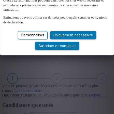
Grâce aux résultats, nous pouvons améliorer nos sites web si nécessaire et
répondre aux préférences et aux besoins de vous et de tous nos autres
utilisateurs.
Enfin, nous pouvons utiliser ces données pour remplir certaines obligations
de déclaration.
Personnaliser
Uniquement nécessaire
Autoriser et continuer
1
2
3
Vous ne pouvez pas accéder à cette page ou vous n'êtes plus
connecté.
Se reconnecter.
Une erreur s'est produite. Veuillez réessayer plus tard.
Fermer
Candidature spontanée