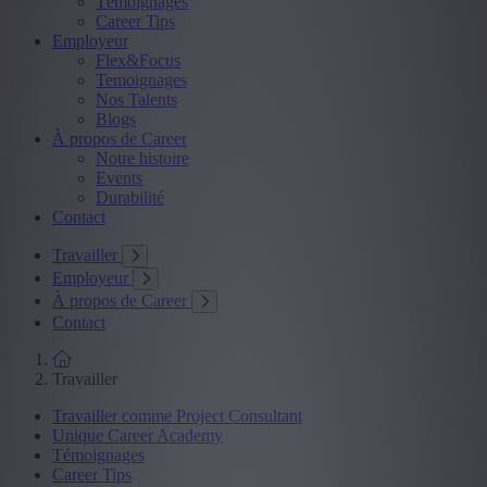
Témoignages
Career Tips
Employeur
Flex&Focus
Temoignages
Nos Talents
Blogs
À propos de Career
Notre histoire
Events
Durabilité
Contact
Travailler
Employeur
À propos de Career
Contact
Travailler
Travailler comme Project Consultant
Unique Career Academy
Témoignages
Career Tips