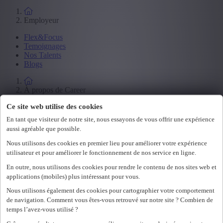
Employeur
Flex&Focus
Temoignages
Nos Talents
Blogs
À propos de Career
Ce site web utilise des cookies
Notre histoire
Events
En tant que visiteur de notre site, nous essayons de vous offrir une expérience
Durabilité
aussi agréable que possible.
Candidature spontanée
Nous utilisons des cookies en premier lieu pour améliorer votre expérience
Se connecter
utilisateur et pour améliorer le fonctionnement de nos service en ligne.
En outre, nous utilisons des cookies pour rendre le contenu de nos sites web et
nl
fr
applications (mobiles) plus intéressant pour vous.
Nous utilisons également des cookies pour cartographier votre comportement
nl
de navigation. Comment vous êtes-vous retrouvé sur notre site ? Combien de
fr
temps l’avez-vous utilisé ?
Loading...