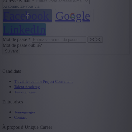
Adresse e-mail *
ou connectez-vous via
Facebook
Google
LinkedIn
Mot de passe *
Mot de passe oublié?
Suivant
Candidats
Travailler comme Project Consultant
Talent Academy
Témoignages
Entreprises
Temoignages
Contact
À propos d’Unique Career