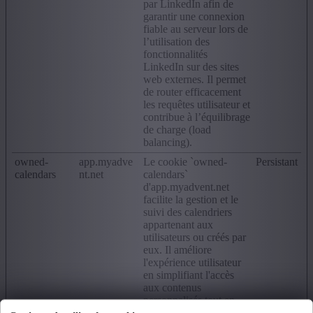
par LinkedIn afin de
garantir une connexion
fiable au serveur lors de
l’utilisation des
fonctionnalités
LinkedIn sur des sites
web externes. Il permet
de router efficacement
les requêtes utilisateur et
contribue à l’équilibrage
de charge (load
balancing).
owned-
app.myadve
Le cookie `owned-
Persistant
calendars
nt.net
calendars`
d'app.myadvent.net
facilite la gestion et le
suivi des calendriers
appartenant aux
utilisateurs ou créés par
eux. Il améliore
l'expérience utilisateur
en simplifiant l'accès
aux contenus
personnalisés tout en
garantissant la