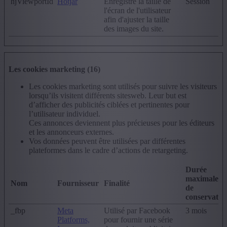
hjViewportId
Hotjar
Enregistre la taille de
Session
l'écran de l'utilisateur
afin d'ajuster la taille
des images du site.
Les cookies marketing (16)
Les cookies marketing sont utilisés pour suivre les visiteurs
lorsqu’ils visitent différents sitesweb. Leur but est
d’afficher des publicités ciblées et pertinentes pour
l’utilisateur individuel.
Ces annonces deviennent plus précieuses pour les éditeurs
et les annonceurs externes.
Vos données peuvent être utilisées par différentes
plateformes dans le cadre d’actions de retargeting.
Durée
maximale
Nom
Fournisseur
Finalité
de
conservatio
_fbp
Meta
Utilisé par Facebook
3 mois
Platforms,
pour fournir une série