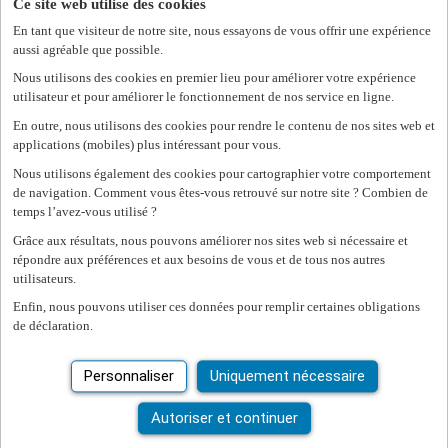
Ce site web utilise des cookies
conformité aux
En tant que visiteur de notre site, nous essayons de vous offrir une expérience
réglementations sur la
aussi agréable que possible.
confidentialité.
Nous utilisons des cookies en premier lieu pour améliorer votre expérience
utilisateur et pour améliorer le fonctionnement de nos service en ligne.
En outre, nous utilisons des cookies pour rendre le contenu de nos sites web et
Les cookies statistiques (13)
applications (mobiles) plus intéressant pour vous.
Les cookies statistiques aident un propriétaire d’un site web
Nous utilisons également des cookies pour cartographier votre comportement
à comprendre comment les visiteurs utilisent le site web en
de navigation. Comment vous êtes-vous retrouvé sur notre site ? Combien de
collectant et en signalant des données.
temps l’avez-vous utilisé ?
Grâce aux résultats, nous pouvons améliorer nos sites web si nécessaire et
Durée
maximale
répondre aux préférences et aux besoins de vous et de tous nos autres
Nom
Fournisseur
Finalité
de
utilisateurs.
conservatio
Enfin, nous pouvons utiliser ces données pour remplir certaines obligations
__utmz
career.be
Recueille des données
Session
de déclaration.
sur la provenance de
l'utilisateur, le moteur de
Personnaliser
Uniquement nécessaire
recherche, le lien cliqué
et le critère de recherche
utilisés. Utilisé par
Autoriser et continuer
Google Analytics.