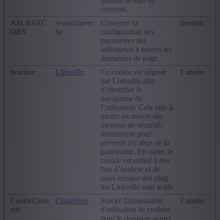
liaisons réseau ou
serveurs.
ASLBSAC
www.career.
Conserve la
Session
ORS
be
configuration des
paramètres des
utilisateurs à travers les
demandes de page.
bcookie
LinkedIn
Ce cookie est déposé
1 année
par LinkedIn afin
d’identifier le
navigateur de
l’utilisateur. Cela aide à
mettre en œuvre des
mesures de sécurité,
notamment pour
prévenir les abus de la
plateforme. En outre, le
cookie est utilisé à des
fins d’analyse et de
suivi lorsque des plug-
ins LinkedIn sont actifs.
CookieCons
Cookiebot
Stocke l'autorisation
1 année
ent
d'utilisation de cookies
pour le domaine actuel