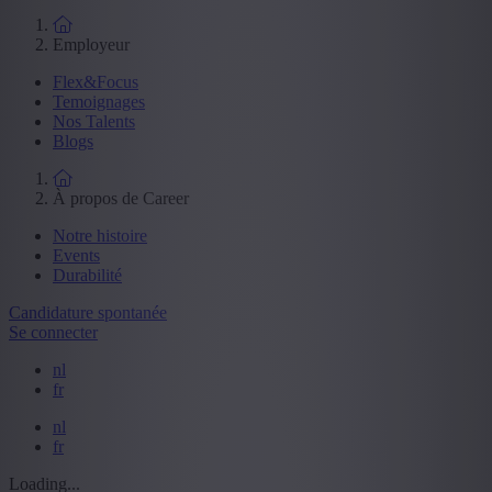
Employeur
Flex&Focus
Temoignages
Nos Talents
Blogs
À propos de Career
Notre histoire
Events
Durabilité
Candidature spontanée
Se connecter
nl
fr
nl
fr
Loading...