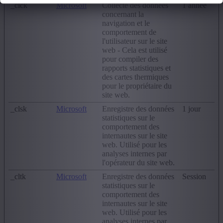
_clck
Microsoft
Collecte des données
1 année
concernant la
navigation et le
comportement de
l'utilisateur sur le site
web - Cela est utilisé
pour compiler des
rapports statistiques et
des cartes thermiques
pour le propriétaire du
site web.
_clsk
Microsoft
Enregistre des données
1 jour
statistiques sur le
comportement des
internautes sur le site
web. Utilisé pour les
analyses internes par
l'opérateur du site web.
_cltk
Microsoft
Enregistre des données
Session
statistiques sur le
comportement des
internautes sur le site
web. Utilisé pour les
analyses internes par