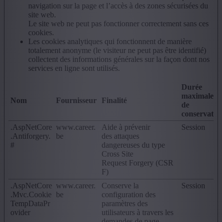
navigation sur la page et l’accès à des zones sécurisées du
site web.
Le site web ne peut pas fonctionner correctement sans ces
cookies.
Les cookies analytiques qui fonctionnent de manière
totalement anonyme (le visiteur ne peut pas être identifié)
collectent des informations générales sur la façon dont nos
services en ligne sont utilisés.
Durée
maximale
Nom
Fournisseur
Finalité
de
conservatio
.AspNetCore
www.career.
Aide à prévenir
Session
.Antiforgery.
be
des attaques
#
dangereuses du type
Cross Site
Request Forgery (CSR
F)
.AspNetCore
www.career.
Conserve la
Session
.Mvc.Cookie
be
configuration des
TempDataPr
paramètres des
ovider
utilisateurs à travers les
demandes de page.