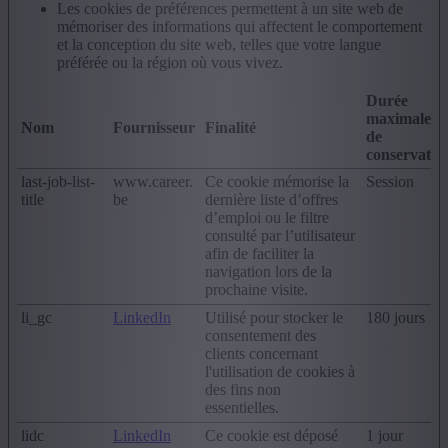
Les cookies de préférences permettent à un site web de
mémoriser des informations qui affectent le comportement
et la conception du site web, telles que votre langue
préférée ou la région où vous vivez.
Durée
maximale
Nom
Fournisseur
Finalité
de
conservatio
last-job-list-
www.career.
Ce cookie mémorise la
Session
title
be
dernière liste d’offres
d’emploi ou le filtre
consulté par l’utilisateur
afin de faciliter la
navigation lors de la
prochaine visite.
li_gc
LinkedIn
Utilisé pour stocker le
180 jours
consentement des
clients concernant
l'utilisation de cookies à
des fins non
essentielles.
lidc
LinkedIn
Ce cookie est déposé
1 jour