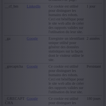
__cf_bm
LinkedIn
Ce cookie est utilisé
1 jour
pour distinguer les
humains des robots.
Ceci est bénéfique pour
le site web afin de créer
des rapports valides sur
l'utilisation du leur site.
_ga
Google
Enregistre un identifiant
2 années
unique utilisé pour
générer des données
statistiques sur la façon
dont le visiteur utilise le
site.
_grecaptcha
Google
Ce cookie est utilisé
Persistant
pour distinguer les
humains des robots.
Ceci est bénéfique pour
le site web afin de créer
des rapports valides sur
l'utilisation du leur site.
_GRECAPT
Google
Ce cookie est utilisé
180 jours
CHA
pour distinguer les