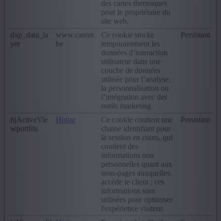
des cartes thermiques
pour le propriétaire du
site web.
dxp_data_la
www.career.
Ce cookie stocke
Persistant
yer
be
temporairement les
données d’interaction
utilisateur dans une
couche de données
utilisée pour l’analyse,
la personnalisation ou
l’intégration avec des
outils marketing.
hjActiveVie
Hotjar
Ce cookie contient une
Persistant
wportIds
chaine identifiant pour
la session en cours, qui
contient des
informations non
personnelles quant aux
sous-pages auxquelles
accède le client ; ces
informations sont
utilisées pour optimiser
l'expérience visiteur.