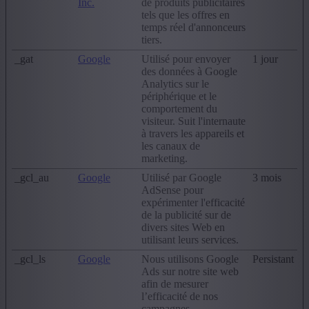
Inc.
de produits publicitaires
tels que les offres en
temps réel d'annonceurs
tiers.
_gat
Google
Utilisé pour envoyer
1 jour
des données à Google
Analytics sur le
périphérique et le
comportement du
visiteur. Suit l'internaute
à travers les appareils et
les canaux de
marketing.
_gcl_au
Google
Utilisé par Google
3 mois
AdSense pour
expérimenter l'efficacité
de la publicité sur de
divers sites Web en
utilisant leurs services.
_gcl_ls
Google
Nous utilisons Google
Persistant
Ads sur notre site web
afin de mesurer
l’efficacité de nos
campagnes