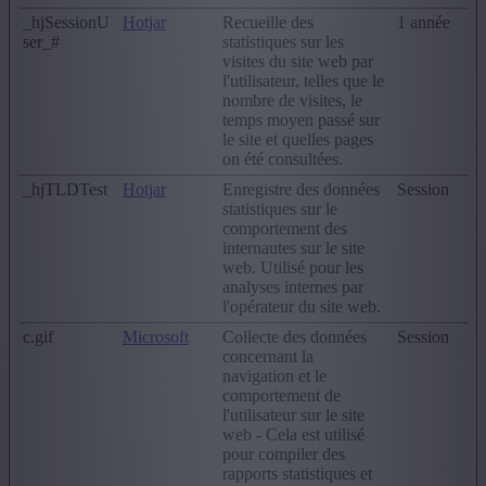
_hjSessionU
Hotjar
Recueille des
1 année
ser_#
statistiques sur les
visites du site web par
l'utilisateur, telles que le
nombre de visites, le
temps moyen passé sur
le site et quelles pages
on été consultées.
_hjTLDTest
Hotjar
Enregistre des données
Session
statistiques sur le
comportement des
internautes sur le site
web. Utilisé pour les
analyses internes par
l'opérateur du site web.
c.gif
Microsoft
Collecte des données
Session
concernant la
navigation et le
comportement de
l'utilisateur sur le site
web - Cela est utilisé
pour compiler des
rapports statistiques et