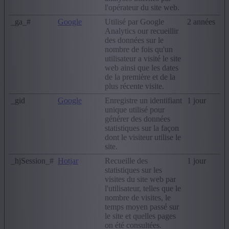
l'opérateur du site web.
_ga_#
Google
Utilisé par Google
2 années
Analytics our recueillir
des données sur le
nombre de fois qu'un
utilisateur a visité le site
web ainsi que les dates
de la première et de la
plus récente visite.
_gid
Google
Enregistre un identifiant
1 jour
unique utilisé pour
générer des données
statistiques sur la façon
dont le visiteur utilise le
site.
_hjSession_#
Hotjar
Recueille des
1 jour
statistiques sur les
visites du site web par
l'utilisateur, telles que le
nombre de visites, le
temps moyen passé sur
le site et quelles pages
on été consultées.