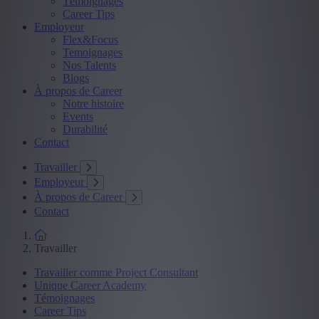
Témoignages
Career Tips
Employeur
Flex&Focus
Temoignages
Nos Talents
Blogs
À propos de Career
Notre histoire
Events
Durabilité
Contact
Travailler
Employeur
À propos de Career
Contact
Travailler
Travailler comme Project Consultant
Unique Career Academy
Témoignages
Career Tips