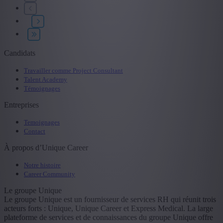
Province
+ Montrer plus
- Montrer moins
Secteur
Candidats
+ Montrer plus
- Montrer moins
Formation
Travailler comme Project Consultant
Talent Academy
+ Montrer plus
- Montrer moins
Témoignages
Type de contrat
Entreprises
+ Montrer plus
- Montrer moins
Temoignages
Contact
À propos d’Unique Career
Notre histoire
Career Community
Le groupe Unique
Le groupe Unique est un fournisseur de services RH qui réunit trois
acteurs forts : Unique, Unique Career et Express Medical. La large
plateforme de services et de connaissances du groupe Unique offre