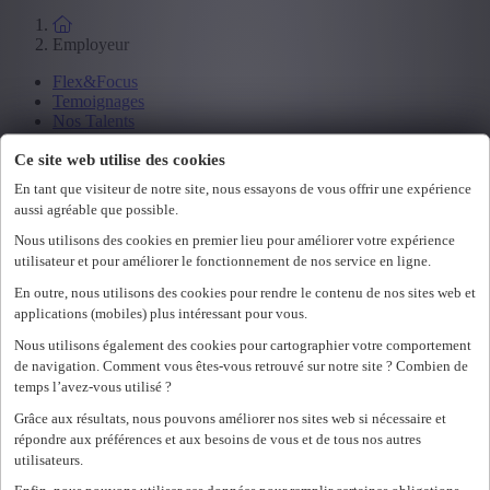
Employeur
Flex&Focus
Temoignages
Nos Talents
Blogs
Ce site web utilise des cookies
En tant que visiteur de notre site, nous essayons de vous offrir une expérience
À propos de Career
aussi agréable que possible.
Notre histoire
Nous utilisons des cookies en premier lieu pour améliorer votre expérience
Events
utilisateur et pour améliorer le fonctionnement de nos service en ligne.
Durabilité
En outre, nous utilisons des cookies pour rendre le contenu de nos sites web et
Candidature spontanée
applications (mobiles) plus intéressant pour vous.
Se connecter
Nous utilisons également des cookies pour cartographier votre comportement
de navigation. Comment vous êtes-vous retrouvé sur notre site ? Combien de
nl
temps l’avez-vous utilisé ?
fr
Grâce aux résultats, nous pouvons améliorer nos sites web si nécessaire et
nl
répondre aux préférences et aux besoins de vous et de tous nos autres
fr
utilisateurs.
Loading...